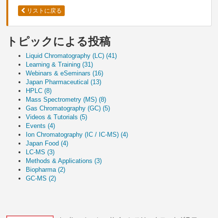
リストに戻る
トピックによる投稿
Liquid Chromatography (LC)
(41)
Learning & Training
(31)
Webinars & eSeminars
(16)
Japan Pharmaceutical
(13)
HPLC
(8)
Mass Spectrometry (MS)
(8)
Gas Chromatography (GC)
(5)
Videos & Tutorials
(5)
Events
(4)
Ion Chromatography (IC / IC-MS)
(4)
Japan Food
(4)
LC-MS
(3)
Methods & Applications
(3)
Biopharma
(2)
GC-MS
(2)